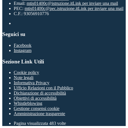
Email:
mtis01400c@istruzione.it
Link per inviare una mail
PEC:
mtis01400c@pec.istruzione.it
Link per inviare una mail
C.F.: 93056910776
Seguici su
Facebook
Instagram
Sezione Link Utili
Cookie policy
Note legali
Informativa Privacy
Ufficio Relazioni con il Pubblico
Dichiarazione di accessibilità
Obiettivi di accessibilità
Whistleblowing
Gestione consensi cookie
Amministrazione trasparente
Pagina visualizzata
483
volte