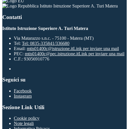
Istituto Istruzione Superiore A. Turi Matera
Contatti
Istituto Istruzione Superiore A. Turi Matera
Via Matarazzo s.n.c. - 75100 - Matera (MT)
Tel:
Tel: 0835-335841/336680
Email:
mtis01400c@istruzione.it
Link per inviare una mail
PEC:
mtis01400c@pec.istruzione.it
Link per inviare una mail
C.F.: 93056910776
Seguici su
Facebook
Instagram
Sezione Link Utili
Cookie policy
Note legali
Informativa Privacy