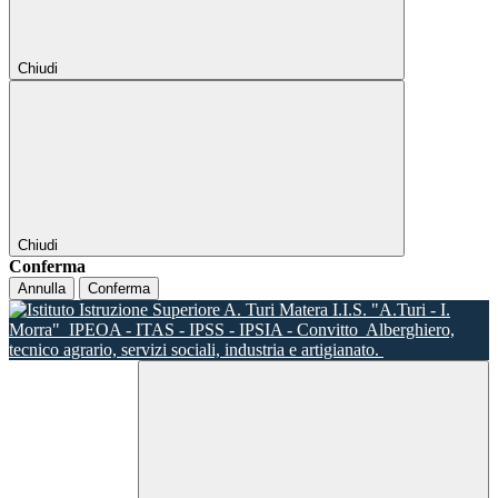
Chiudi
Chiudi
Conferma
Annulla
Conferma
I.I.S. "A.Turi - I.
Morra"
IPEOA - ITAS - IPSS - IPSIA - Convitto
Alberghiero,
tecnico agrario, servizi sociali, industria e artigianato.