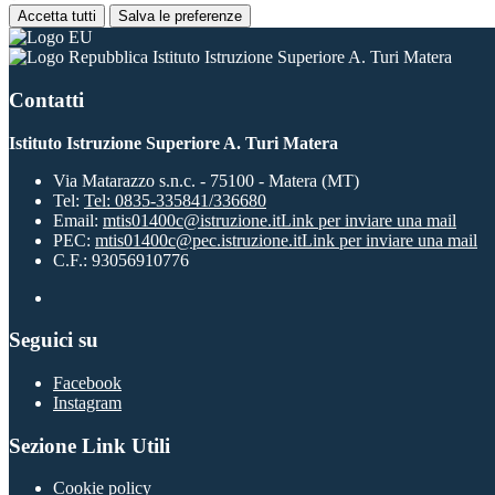
Accetta tutti
Salva le preferenze
Istituto Istruzione Superiore A. Turi Matera
Contatti
Istituto Istruzione Superiore A. Turi Matera
Via Matarazzo s.n.c. - 75100 - Matera (MT)
Tel:
Tel: 0835-335841/336680
Email:
mtis01400c@istruzione.it
Link per inviare una mail
PEC:
mtis01400c@pec.istruzione.it
Link per inviare una mail
C.F.: 93056910776
Seguici su
Facebook
Instagram
Sezione Link Utili
Cookie policy