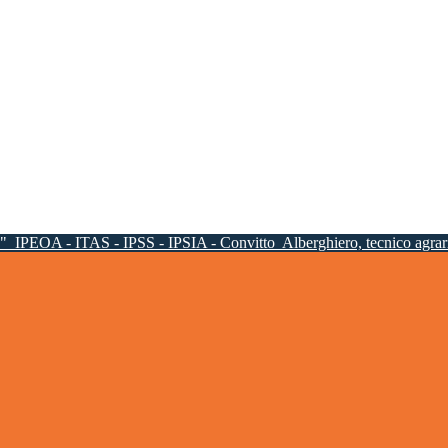
a"
IPEOA - ITAS - IPSS - IPSIA - Convitto
Alberghiero, tecnico agrari