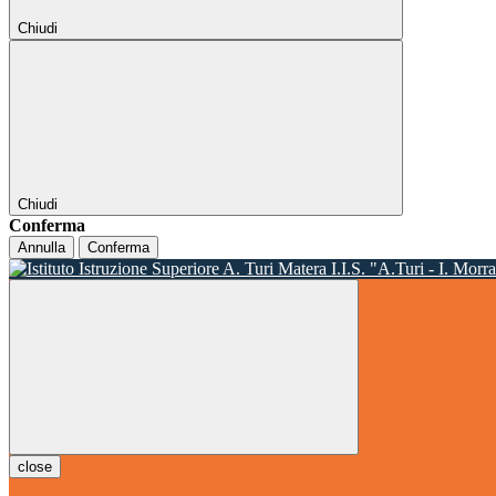
Chiudi
Chiudi
Conferma
Annulla
Conferma
I.I.S. "A.Turi - I. Morr
close