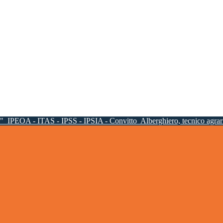
a"
IPEOA - ITAS - IPSS - IPSIA - Convitto
Alberghiero, tecnico agrari