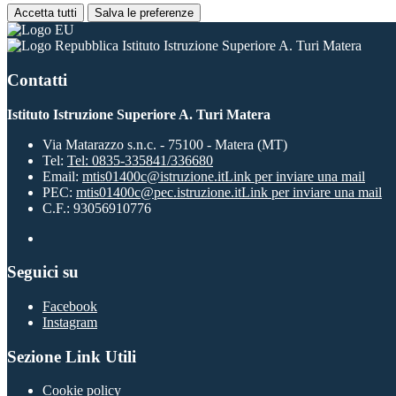
Accetta tutti
Salva le preferenze
Istituto Istruzione Superiore A. Turi Matera
Contatti
Istituto Istruzione Superiore A. Turi Matera
Via Matarazzo s.n.c. - 75100 - Matera (MT)
Tel:
Tel: 0835-335841/336680
Email:
mtis01400c@istruzione.it
Link per inviare una mail
PEC:
mtis01400c@pec.istruzione.it
Link per inviare una mail
C.F.: 93056910776
Seguici su
Facebook
Instagram
Sezione Link Utili
Cookie policy