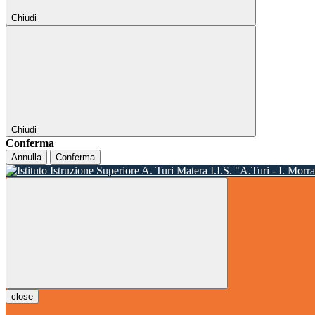
Chiudi
Chiudi
Conferma
Annulla
Conferma
I.I.S. "A.Turi - I. Morr
close