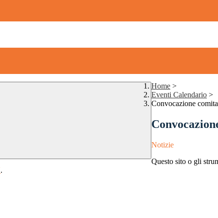
Home
>
Eventi Calendario
>
Convocazione comitat
Convocazione
Notizie
Questo sito o gli stru
Y
.