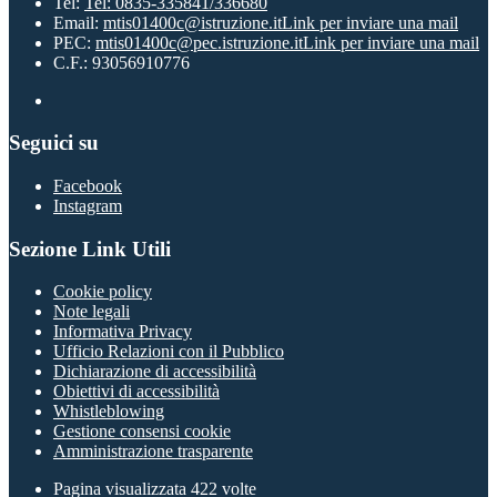
Tel:
Tel: 0835-335841/336680
Email:
mtis01400c@istruzione.it
Link per inviare una mail
PEC:
mtis01400c@pec.istruzione.it
Link per inviare una mail
C.F.: 93056910776
Seguici su
Facebook
Instagram
Sezione Link Utili
Cookie policy
Note legali
Informativa Privacy
Ufficio Relazioni con il Pubblico
Dichiarazione di accessibilità
Obiettivi di accessibilità
Whistleblowing
Gestione consensi cookie
Amministrazione trasparente
Pagina visualizzata
422
volte