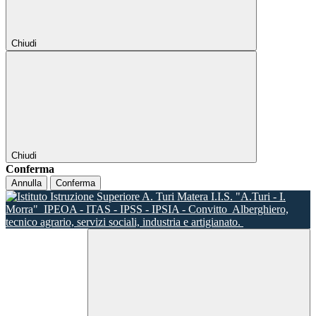
Chiudi
Chiudi
Conferma
Annulla
Conferma
I.I.S. "A.Turi - I.
Morra"
IPEOA - ITAS - IPSS - IPSIA - Convitto
Alberghiero,
tecnico agrario, servizi sociali, industria e artigianato.