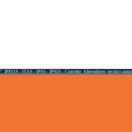
a"
IPEOA - ITAS - IPSS - IPSIA - Convitto
Alberghiero, tecnico agrari