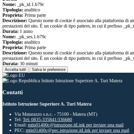
Nome:
_pk_id.1.b79c
Tipologia:
analitico
Proprieta:
Prima parte
Descrizione:
Questo nome di cookie è associato alla piattaforma di ana
prestazioni del sito. È un cookie di tipo pattern, in cui il prefisso _pk
Durata:
1 anno
Nome:
_pk_ses.1.b79c
Tipologia:
analitico
Proprieta:
Prima parte
Descrizione:
Questo nome di cookie è associato alla piattaforma di ana
prestazioni del sito. È un cookie di tipo pattern, in cui il prefisso _pk
Durata:
30 minuti
Accetta tutti
Salva le preferenze
Istituto Istruzione Superiore A. Turi Matera
Contatti
Istituto Istruzione Superiore A. Turi Matera
Via Matarazzo s.n.c. - 75100 - Matera (MT)
Tel:
Tel: 0835-335841/336680
Email:
mtis01400c@istruzione.it
Link per inviare una mail
PEC:
mtis01400c@pec.istruzione.it
Link per inviare una mail