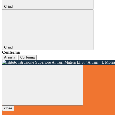
Chiudi
Chiudi
Conferma
Annulla
Conferma
I.I.S. "A.Turi - I. Morr
close