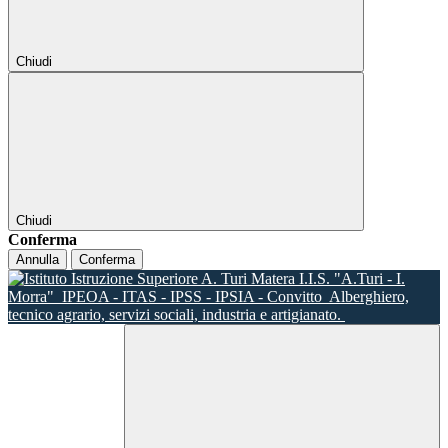
Chiudi
Chiudi
Conferma
Annulla
Conferma
I.I.S. "A.Turi - I.
Morra"
IPEOA - ITAS - IPSS - IPSIA - Convitto
Alberghiero,
tecnico agrario, servizi sociali, industria e artigianato.