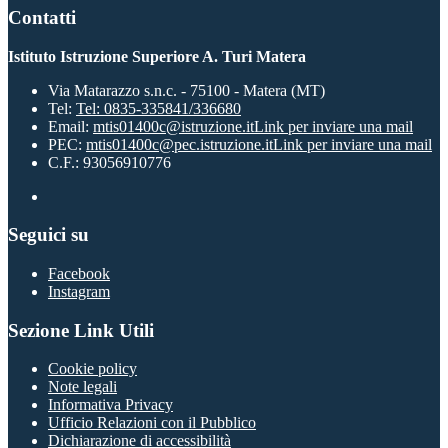
Contatti
Istituto Istruzione Superiore A. Turi Matera
Via Matarazzo s.n.c. - 75100 - Matera (MT)
Tel:
Tel: 0835-335841/336680
Email:
mtis01400c@istruzione.it
Link per inviare una mail
PEC:
mtis01400c@pec.istruzione.it
Link per inviare una mail
C.F.: 93056910776
Seguici su
Facebook
Instagram
Sezione Link Utili
Cookie policy
Note legali
Informativa Privacy
Ufficio Relazioni con il Pubblico
Dichiarazione di accessibilità