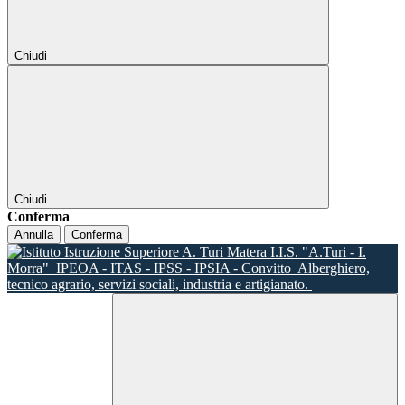
Chiudi
Chiudi
Conferma
Annulla
Conferma
I.I.S. "A.Turi - I.
Morra"
IPEOA - ITAS - IPSS - IPSIA - Convitto
Alberghiero,
tecnico agrario, servizi sociali, industria e artigianato.