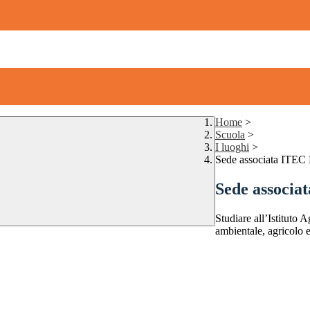
Home
>
Scuola
>
I luoghi
>
Sede associata ITEC 
Sede associa
Studiare all’Istituto 
ambientale, agricolo e