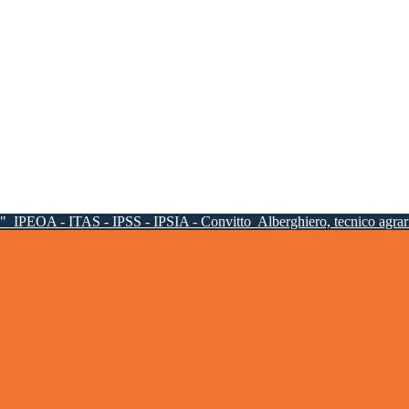
a"
IPEOA - ITAS - IPSS - IPSIA - Convitto
Alberghiero, tecnico agrari