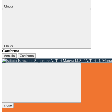
Chiudi
Chiudi
Conferma
Annulla
Conferma
I.I.S. "A.Turi - I. Morr
close