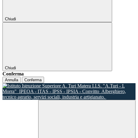
Chiudi
Chiudi
Conferma
Annulla
Conferma
I.I.S. "A.Turi - I.
Morra"
IPEOA - ITAS - IPSS - IPSIA - Convitto
Alberghiero,
tecnico agrario, servizi sociali, industria e artigianato.