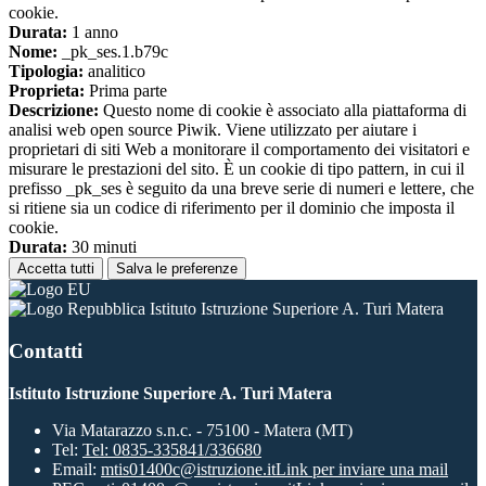
cookie.
Durata:
1 anno
Nome:
_pk_ses.1.b79c
Tipologia:
analitico
Proprieta:
Prima parte
Descrizione:
Questo nome di cookie è associato alla piattaforma di
analisi web open source Piwik. Viene utilizzato per aiutare i
proprietari di siti Web a monitorare il comportamento dei visitatori e
misurare le prestazioni del sito. È un cookie di tipo pattern, in cui il
prefisso _pk_ses è seguito da una breve serie di numeri e lettere, che
si ritiene sia un codice di riferimento per il dominio che imposta il
cookie.
Durata:
30 minuti
Accetta tutti
Salva le preferenze
Istituto Istruzione Superiore A. Turi Matera
Contatti
Istituto Istruzione Superiore A. Turi Matera
Via Matarazzo s.n.c. - 75100 - Matera (MT)
Tel:
Tel: 0835-335841/336680
Email:
mtis01400c@istruzione.it
Link per inviare una mail