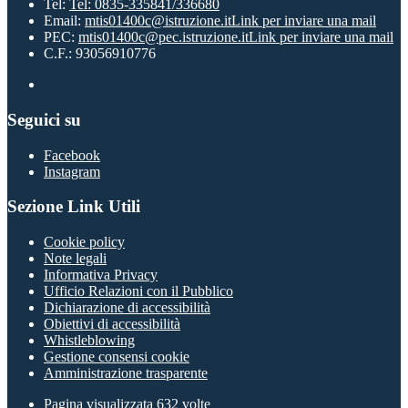
Tel:
Tel: 0835-335841/336680
Email:
mtis01400c@istruzione.it
Link per inviare una mail
PEC:
mtis01400c@pec.istruzione.it
Link per inviare una mail
C.F.: 93056910776
Seguici su
Facebook
Instagram
Sezione Link Utili
Cookie policy
Note legali
Informativa Privacy
Ufficio Relazioni con il Pubblico
Dichiarazione di accessibilità
Obiettivi di accessibilità
Whistleblowing
Gestione consensi cookie
Amministrazione trasparente
Pagina visualizzata
632
volte