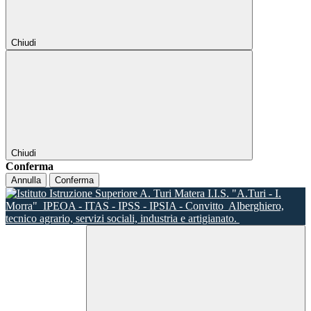
Chiudi
Chiudi
Conferma
Annulla
Conferma
I.I.S. "A.Turi - I.
Morra"
IPEOA - ITAS - IPSS - IPSIA - Convitto
Alberghiero,
tecnico agrario, servizi sociali, industria e artigianato.