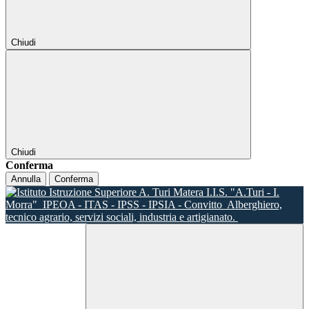
Chiudi
Chiudi
Conferma
Annulla
Conferma
I.I.S. "A.Turi - I.
Morra"
IPEOA - ITAS - IPSS - IPSIA - Convitto
Alberghiero,
tecnico agrario, servizi sociali, industria e artigianato.