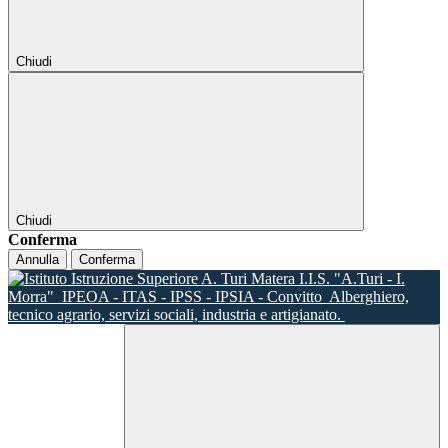
Chiudi
Chiudi
Conferma
Annulla
Conferma
I.I.S. "A.Turi - I.
Morra"
IPEOA - ITAS - IPSS - IPSIA - Convitto
Alberghiero,
tecnico agrario, servizi sociali, industria e artigianato.