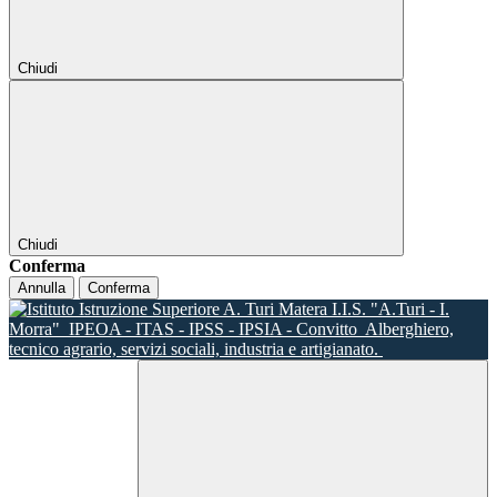
Chiudi
Chiudi
Conferma
Annulla
Conferma
I.I.S. "A.Turi - I.
Morra"
IPEOA - ITAS - IPSS - IPSIA - Convitto
Alberghiero,
tecnico agrario, servizi sociali, industria e artigianato.