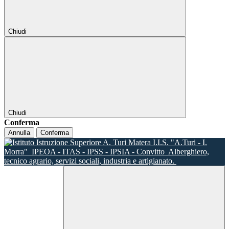
Chiudi
Chiudi
Conferma
Annulla
Conferma
I.I.S. "A.Turi - I.
Morra"
IPEOA - ITAS - IPSS - IPSIA - Convitto
Alberghiero,
tecnico agrario, servizi sociali, industria e artigianato.