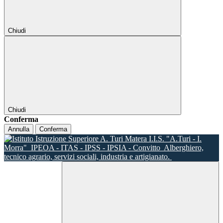
Chiudi
Chiudi
Conferma
Annulla
Conferma
I.I.S. "A.Turi - I.
Morra"
IPEOA - ITAS - IPSS - IPSIA - Convitto
Alberghiero,
tecnico agrario, servizi sociali, industria e artigianato.