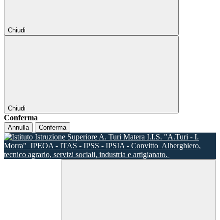
Chiudi
Chiudi
Conferma
Annulla
Conferma
I.I.S. "A.Turi - I.
Morra"
IPEOA - ITAS - IPSS - IPSIA - Convitto
Alberghiero,
tecnico agrario, servizi sociali, industria e artigianato.