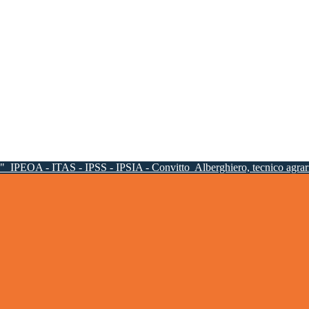
a"
IPEOA - ITAS - IPSS - IPSIA - Convitto
Alberghiero, tecnico agrari