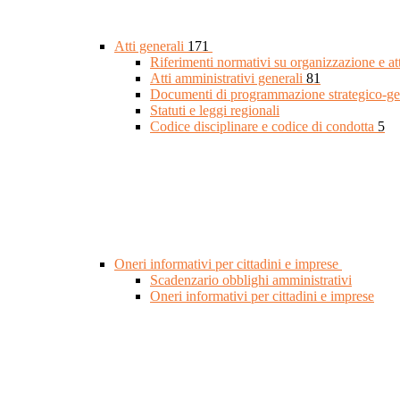
Atti generali
171
Riferimenti normativi su organizzazione e at
Atti amministrativi generali
81
Documenti di programmazione strategico-ge
Statuti e leggi regionali
Codice disciplinare e codice di condotta
5
Oneri informativi per cittadini e imprese
Scadenzario obblighi amministrativi
Oneri informativi per cittadini e imprese