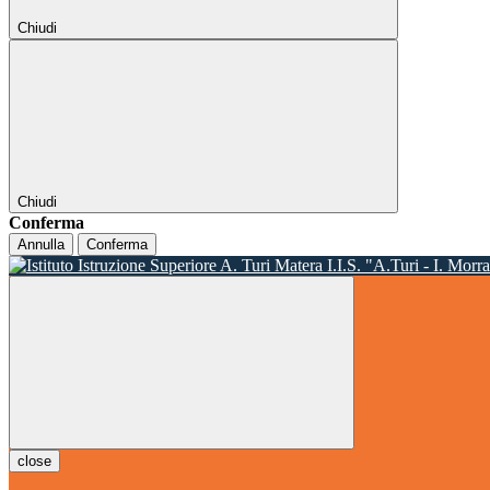
Chiudi
Chiudi
Conferma
Annulla
Conferma
I.I.S. "A.Turi - I. Morr
close