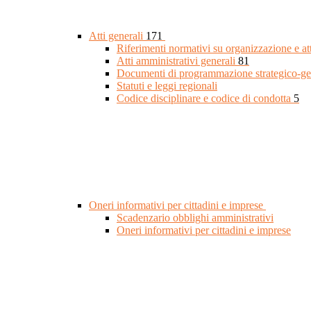
Atti generali
171
Riferimenti normativi su organizzazione e at
Atti amministrativi generali
81
Documenti di programmazione strategico-ge
Statuti e leggi regionali
Codice disciplinare e codice di condotta
5
Oneri informativi per cittadini e imprese
Scadenzario obblighi amministrativi
Oneri informativi per cittadini e imprese