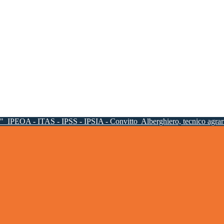
a"
IPEOA - ITAS - IPSS - IPSIA - Convitto
Alberghiero, tecnico agrari