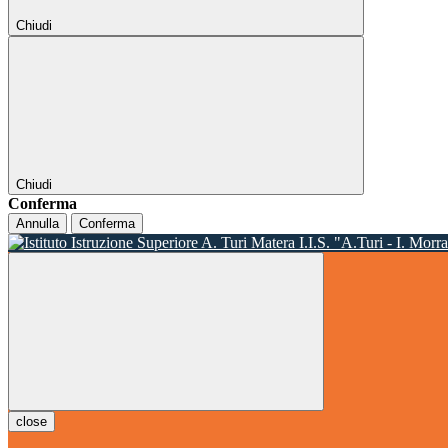
Chiudi
Chiudi
Conferma
Annulla
Conferma
I.I.S. "A.Turi - I. Morr
close