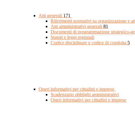
Atti generali
171
Riferimenti normativi su organizzazione e at
Atti amministrativi generali
81
Documenti di programmazione strategico-ge
Statuti e leggi regionali
Codice disciplinare e codice di condotta
5
Oneri informativi per cittadini e imprese
Scadenzario obblighi amministrativi
Oneri informativi per cittadini e imprese