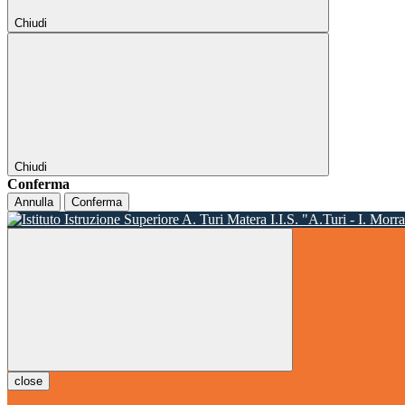
Chiudi
Chiudi
Conferma
Annulla
Conferma
I.I.S. "A.Turi - I. Morr
close