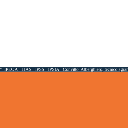
a"
IPEOA - ITAS - IPSS - IPSIA - Convitto
Alberghiero, tecnico agrari