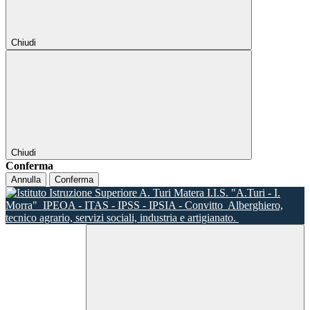
Chiudi
Chiudi
Conferma
Annulla
Conferma
I.I.S. "A.Turi - I.
Morra"
IPEOA - ITAS - IPSS - IPSIA - Convitto
Alberghiero,
tecnico agrario, servizi sociali, industria e artigianato.