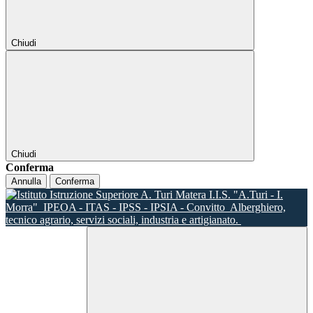
Chiudi
Chiudi
Conferma
Annulla
Conferma
I.I.S. "A.Turi - I.
Morra"
IPEOA - ITAS - IPSS - IPSIA - Convitto
Alberghiero,
tecnico agrario, servizi sociali, industria e artigianato.