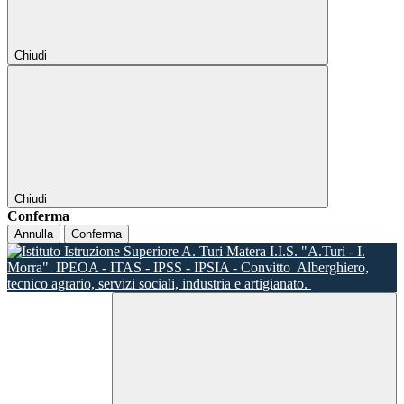
Chiudi
Chiudi
Conferma
Annulla
Conferma
I.I.S. "A.Turi - I.
Morra"
IPEOA - ITAS - IPSS - IPSIA - Convitto
Alberghiero,
tecnico agrario, servizi sociali, industria e artigianato.