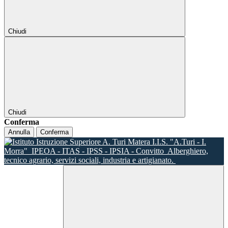
Chiudi
Chiudi
Conferma
Annulla
Conferma
I.I.S. "A.Turi - I.
Morra"
IPEOA - ITAS - IPSS - IPSIA - Convitto
Alberghiero,
tecnico agrario, servizi sociali, industria e artigianato.