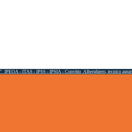
a"
IPEOA - ITAS - IPSS - IPSIA - Convitto
Alberghiero, tecnico agrari