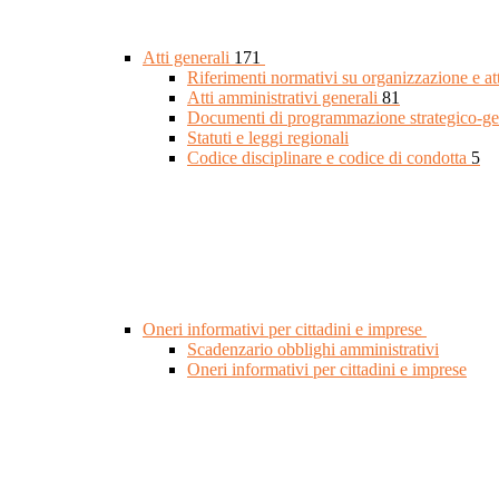
Atti generali
171
Riferimenti normativi su organizzazione e at
Atti amministrativi generali
81
Documenti di programmazione strategico-ge
Statuti e leggi regionali
Codice disciplinare e codice di condotta
5
Oneri informativi per cittadini e imprese
Scadenzario obblighi amministrativi
Oneri informativi per cittadini e imprese