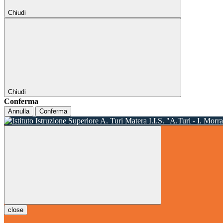
Chiudi
Chiudi
Conferma
Annulla
Conferma
I.I.S. "A.Turi - I. Morr
close