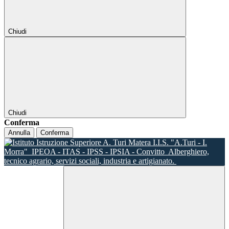
Chiudi
Chiudi
Conferma
Annulla
Conferma
I.I.S. "A.Turi - I.
Morra"
IPEOA - ITAS - IPSS - IPSIA - Convitto
Alberghiero,
tecnico agrario, servizi sociali, industria e artigianato.