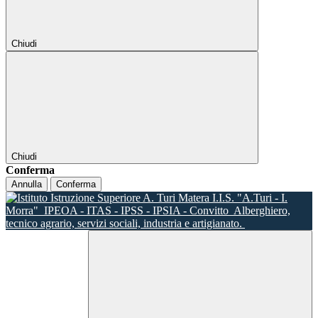
Chiudi
Chiudi
Conferma
Annulla
Conferma
I.I.S. "A.Turi - I.
Morra"
IPEOA - ITAS - IPSS - IPSIA - Convitto
Alberghiero,
tecnico agrario, servizi sociali, industria e artigianato.