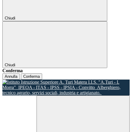
Chiudi
Chiudi
Conferma
Annulla
Conferma
I.I.S. "A.Turi - I.
Morra"
IPEOA - ITAS - IPSS - IPSIA - Convitto
Alberghiero,
tecnico agrario, servizi sociali, industria e artigianato.