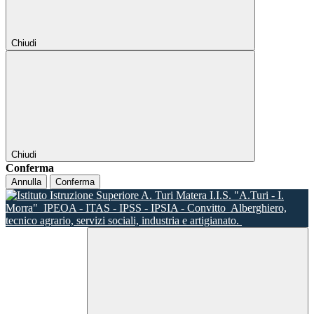
Chiudi
Chiudi
Conferma
Annulla
Conferma
I.I.S. "A.Turi - I.
Morra"
IPEOA - ITAS - IPSS - IPSIA - Convitto
Alberghiero,
tecnico agrario, servizi sociali, industria e artigianato.