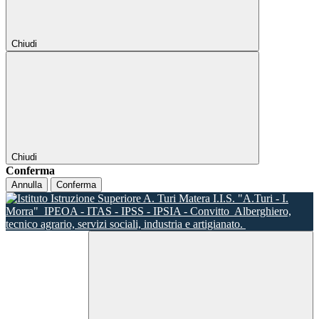
Chiudi
Chiudi
Conferma
Annulla
Conferma
I.I.S. "A.Turi - I.
Morra"
IPEOA - ITAS - IPSS - IPSIA - Convitto
Alberghiero,
tecnico agrario, servizi sociali, industria e artigianato.