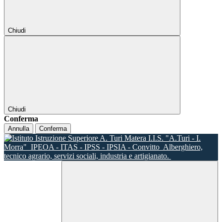
Chiudi
Chiudi
Conferma
Annulla
Conferma
I.I.S. "A.Turi - I.
Morra"
IPEOA - ITAS - IPSS - IPSIA - Convitto
Alberghiero,
tecnico agrario, servizi sociali, industria e artigianato.