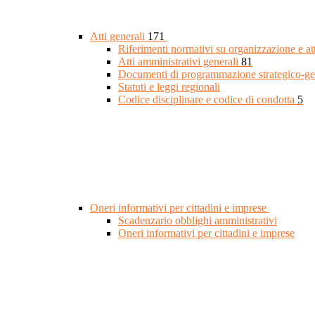
Atti generali
171
Riferimenti normativi su organizzazione e at
Atti amministrativi generali
81
Documenti di programmazione strategico-ge
Statuti e leggi regionali
Codice disciplinare e codice di condotta
5
Oneri informativi per cittadini e imprese
Scadenzario obblighi amministrativi
Oneri informativi per cittadini e imprese