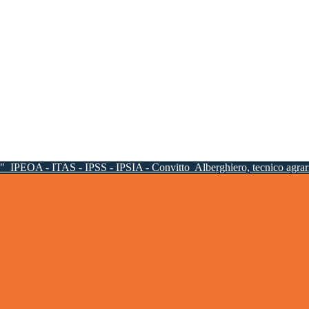
a"
IPEOA - ITAS - IPSS - IPSIA - Convitto
Alberghiero, tecnico agrari