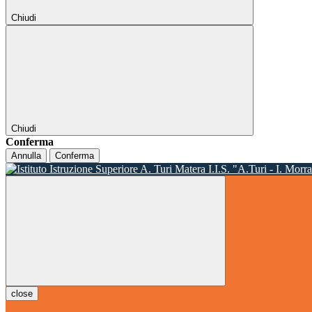
Chiudi
Chiudi
Conferma
Annulla
Conferma
I.I.S. "A.Turi - I. Morr
close