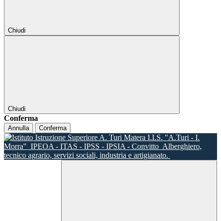
Chiudi
Chiudi
Conferma
Annulla
Conferma
I.I.S. "A.Turi - I.
Morra"
IPEOA - ITAS - IPSS - IPSIA - Convitto
Alberghiero,
tecnico agrario, servizi sociali, industria e artigianato.