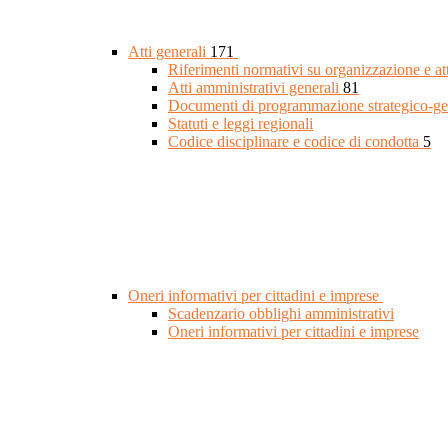
Atti generali
171
Riferimenti normativi su organizzazione e at
Atti amministrativi generali
81
Documenti di programmazione strategico-ge
Statuti e leggi regionali
Codice disciplinare e codice di condotta
5
Oneri informativi per cittadini e imprese
Scadenzario obblighi amministrativi
Oneri informativi per cittadini e imprese