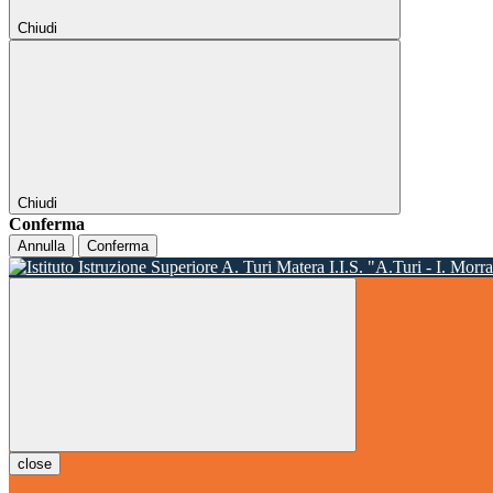
Chiudi
Chiudi
Conferma
Annulla
Conferma
I.I.S. "A.Turi - I. Morr
close