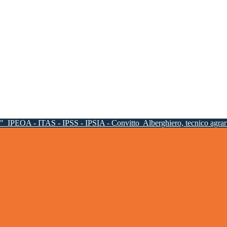
a"
IPEOA - ITAS - IPSS - IPSIA - Convitto
Alberghiero, tecnico agrari