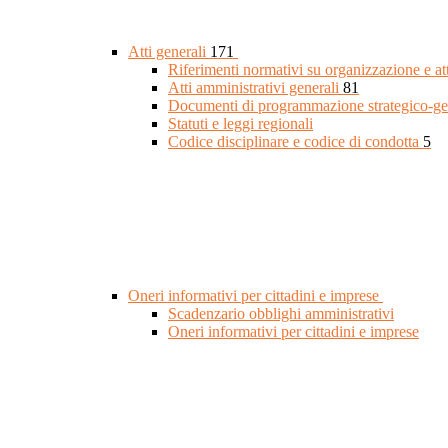
Atti generali
171
Riferimenti normativi su organizzazione e at
Atti amministrativi generali
81
Documenti di programmazione strategico-ge
Statuti e leggi regionali
Codice disciplinare e codice di condotta
5
Oneri informativi per cittadini e imprese
Scadenzario obblighi amministrativi
Oneri informativi per cittadini e imprese