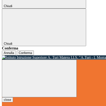
Chiudi
Chiudi
Conferma
Annulla
Conferma
I.I.S. "A.Turi - I. Morr
close