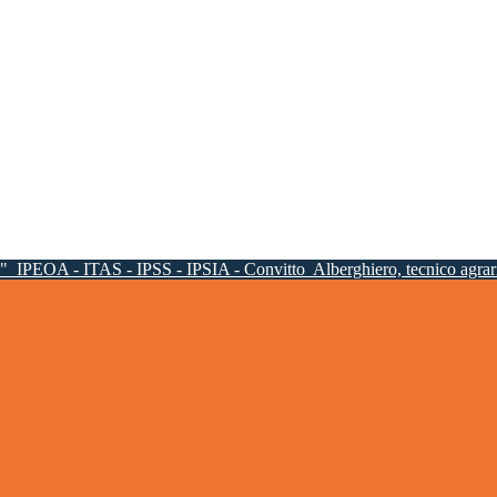
a"
IPEOA - ITAS - IPSS - IPSIA - Convitto
Alberghiero, tecnico agrari