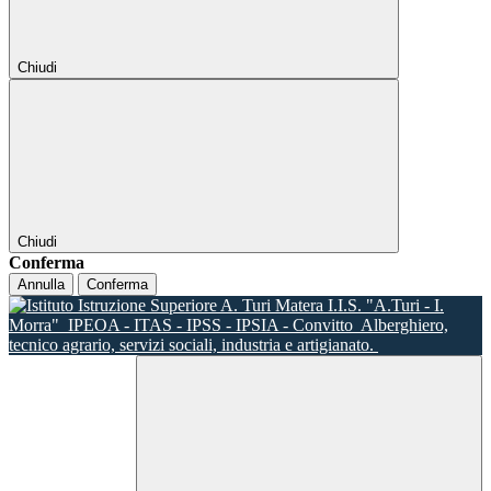
Chiudi
Chiudi
Conferma
Annulla
Conferma
I.I.S. "A.Turi - I.
Morra"
IPEOA - ITAS - IPSS - IPSIA - Convitto
Alberghiero,
tecnico agrario, servizi sociali, industria e artigianato.