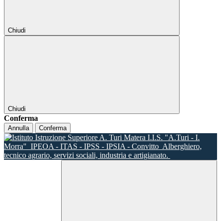
Chiudi
Chiudi
Conferma
Annulla
Conferma
I.I.S. "A.Turi - I.
Morra"
IPEOA - ITAS - IPSS - IPSIA - Convitto
Alberghiero,
tecnico agrario, servizi sociali, industria e artigianato.