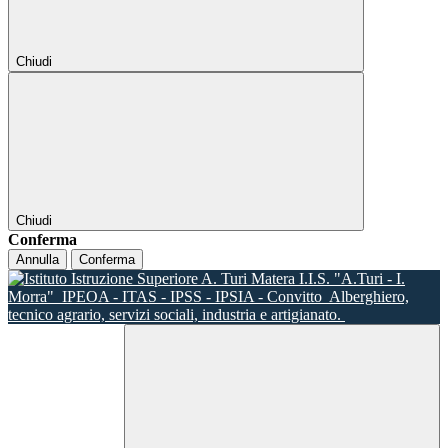
Chiudi
Chiudi
Conferma
Annulla
Conferma
I.I.S. "A.Turi - I.
Morra"
IPEOA - ITAS - IPSS - IPSIA - Convitto
Alberghiero,
tecnico agrario, servizi sociali, industria e artigianato.