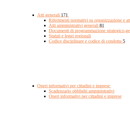
Atti generali
171
Riferimenti normativi su organizzazione e at
Atti amministrativi generali
81
Documenti di programmazione strategico-ge
Statuti e leggi regionali
Codice disciplinare e codice di condotta
5
Oneri informativi per cittadini e imprese
Scadenzario obblighi amministrativi
Oneri informativi per cittadini e imprese