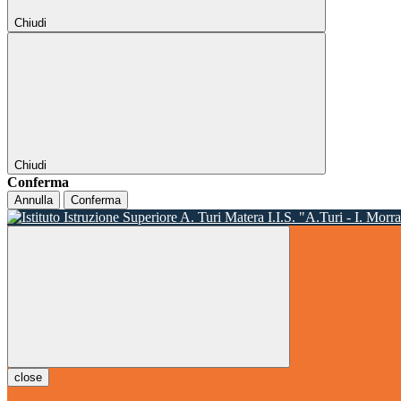
Chiudi
Chiudi
Conferma
Annulla
Conferma
I.I.S. "A.Turi - I. Morr
close