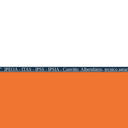
a"
IPEOA - ITAS - IPSS - IPSIA - Convitto
Alberghiero, tecnico agrari