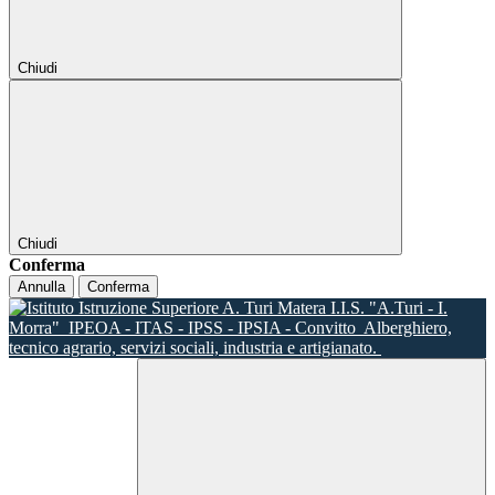
Chiudi
Chiudi
Conferma
Annulla
Conferma
I.I.S. "A.Turi - I.
Morra"
IPEOA - ITAS - IPSS - IPSIA - Convitto
Alberghiero,
tecnico agrario, servizi sociali, industria e artigianato.