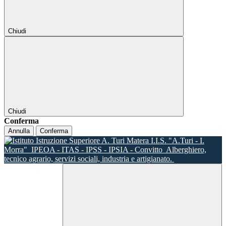
Chiudi
Chiudi
Conferma
Annulla
Conferma
I.I.S. "A.Turi - I.
Morra"
IPEOA - ITAS - IPSS - IPSIA - Convitto
Alberghiero,
tecnico agrario, servizi sociali, industria e artigianato.