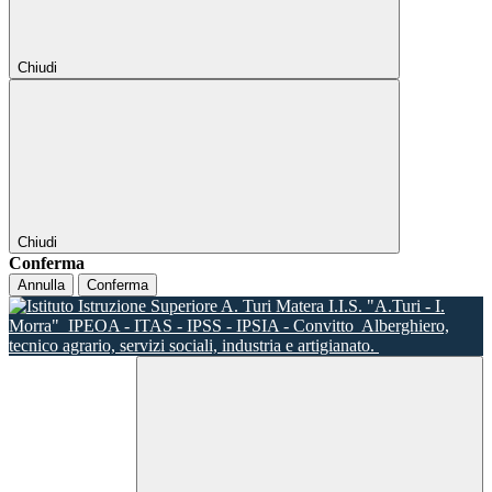
Chiudi
Chiudi
Conferma
Annulla
Conferma
I.I.S. "A.Turi - I.
Morra"
IPEOA - ITAS - IPSS - IPSIA - Convitto
Alberghiero,
tecnico agrario, servizi sociali, industria e artigianato.