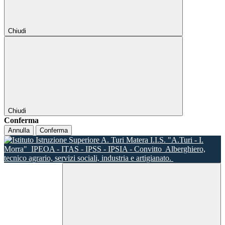
Chiudi
Chiudi
Conferma
Annulla
Conferma
I.I.S. "A.Turi - I.
Morra"
IPEOA - ITAS - IPSS - IPSIA - Convitto
Alberghiero,
tecnico agrario, servizi sociali, industria e artigianato.