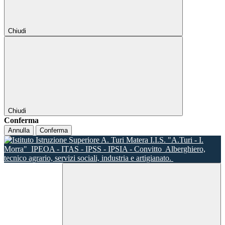
Chiudi
Chiudi
Conferma
Annulla
Conferma
I.I.S. "A.Turi - I.
Morra"
IPEOA - ITAS - IPSS - IPSIA - Convitto
Alberghiero,
tecnico agrario, servizi sociali, industria e artigianato.