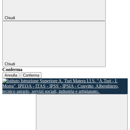
Chiudi
Chiudi
Conferma
Annulla
Conferma
I.I.S. "A.Turi - I.
Morra"
IPEOA - ITAS - IPSS - IPSIA - Convitto
Alberghiero,
tecnico agrario, servizi sociali, industria e artigianato.